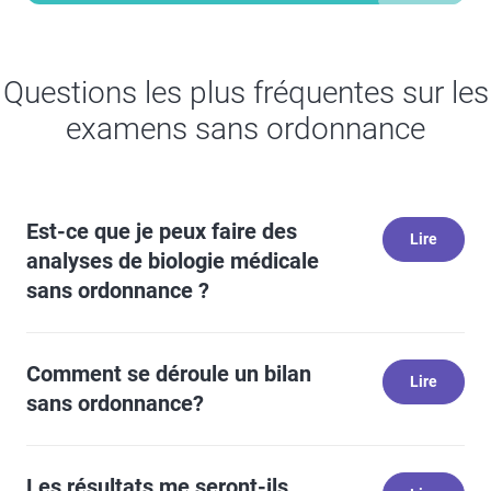
Questions les plus fréquentes sur les
examens sans ordonnance
Question
Est-ce que je peux faire des
Lire
analyses de biologie médicale
sans ordonnance ?
Réponse
Oui, ces tests peuvent être réalisés sans ordonnance et
sont réalisables immédiatement, sans rendez-vous.
Question
Comment se déroule un bilan
Lire
sans ordonnance?
Réponse
1. Choisissez votre bilan (nos équipes en laboratoire
sont à votre disposition en cas de question).
Question
Les résultats me seront-ils