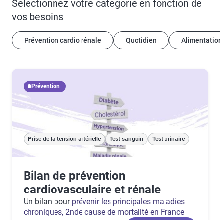
Sélectionnez votre catégorie en fonction de
vos besoins
Titre filtre
Prévention cardio rénale
Titre filtre
Quotidien
Titre filtre
Alimentatio
Prévention
Prise de la tension artérielle
Test sanguin
Test urinaire
Bilan de prévention
cardiovasculaire et rénale
Un bilan pour
prévenir les principales maladies
chroniques, 2nde cause de mortalité en France