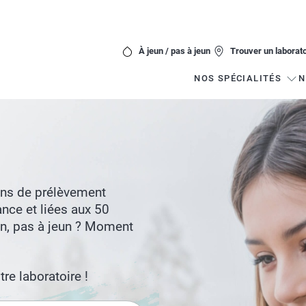
À jeun / pas à jeun
Trouver un laborato
NOS SPÉCIALITÉS
N
ons de prélèvement
ance et liées aux 50
un, pas à jeun ? Moment
re laboratoire !