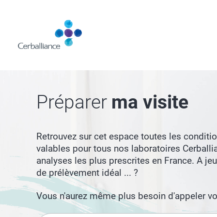
Aller
au
contenu
principal
Préparer
ma visite
Retrouvez sur cet espace toutes les conditi
valables pour tous nos laboratoires Cerballi
analyses les plus prescrites en France. A je
de prélèvement idéal ... ?
Vous n'aurez même plus besoin d'appeler vot