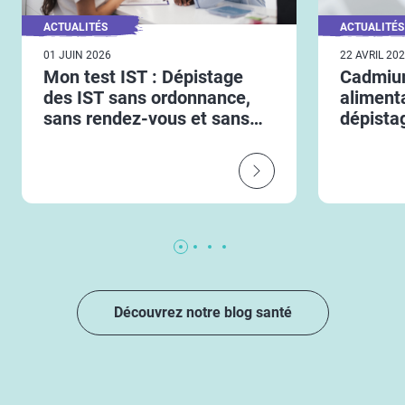
ACTUALITÉS
ACTUALITÉS
01 JUIN 2026
22 AVRIL 20
Mon test IST : Dépistage
Cadmium
des IST sans ordonnance,
aliment
sans rendez-vous et sans
dépista
avance de frais
limiter 
Découvrez notre blog santé