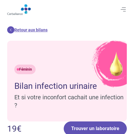
Aller
au
contenu
principal
Retour aux bilans
Féminin
Bilan infection urinaire
Et si votre inconfort cachait une infection
?
19€
Trouver un laboratoire