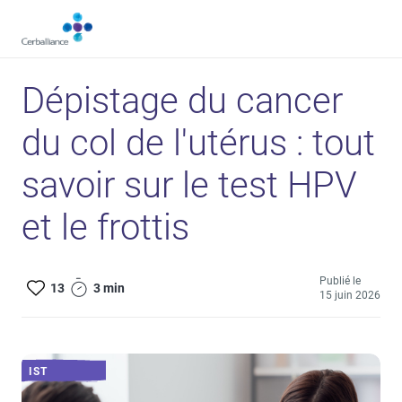
Aller
au
contenu
principal
Dépistage du cancer
du col de l'utérus : tout
savoir sur le test HPV
et le frottis
Publié le
13
3 min
15 juin 2026
IST