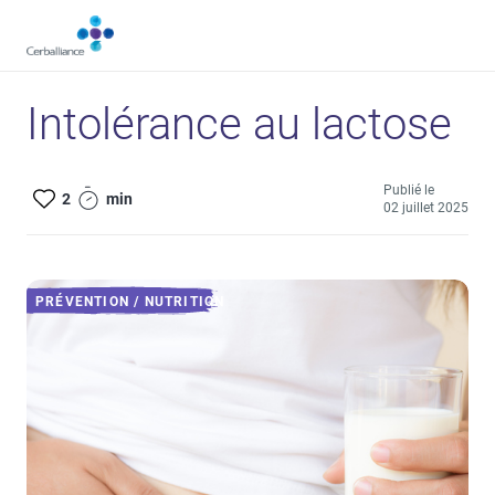
Aller
au
contenu
principal
Intolérance au lactose
Publié le
2
min
02 juillet 2025
PRÉVENTION / NUTRITION